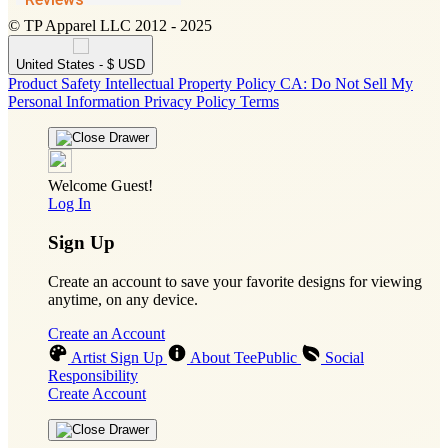
© TP Apparel LLC 2012 - 2025
United States - $ USD
Product Safety
Intellectual Property Policy
CA: Do Not Sell My
Personal Information
Privacy Policy
Terms
Welcome Guest!
Log In
Sign Up
Create an account to save your favorite designs for viewing
anytime, on any device.
Create an Account
Artist Sign Up
About TeePublic
Social
Responsibility
Create Account