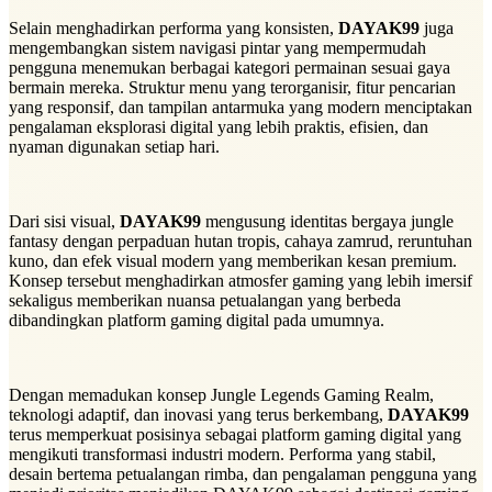
Selain menghadirkan performa yang konsisten,
DAYAK99
juga
mengembangkan sistem navigasi pintar yang mempermudah
pengguna menemukan berbagai kategori permainan sesuai gaya
bermain mereka. Struktur menu yang terorganisir, fitur pencarian
yang responsif, dan tampilan antarmuka yang modern menciptakan
pengalaman eksplorasi digital yang lebih praktis, efisien, dan
nyaman digunakan setiap hari.
Dari sisi visual,
DAYAK99
mengusung identitas bergaya jungle
fantasy dengan perpaduan hutan tropis, cahaya zamrud, reruntuhan
kuno, dan efek visual modern yang memberikan kesan premium.
Konsep tersebut menghadirkan atmosfer gaming yang lebih imersif
sekaligus memberikan nuansa petualangan yang berbeda
dibandingkan platform gaming digital pada umumnya.
Dengan memadukan konsep Jungle Legends Gaming Realm,
teknologi adaptif, dan inovasi yang terus berkembang,
DAYAK99
terus memperkuat posisinya sebagai platform gaming digital yang
mengikuti transformasi industri modern. Performa yang stabil,
desain bertema petualangan rimba, dan pengalaman pengguna yang