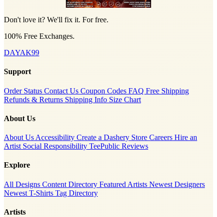
Don't love it? We'll fix it. For free.
100% Free Exchanges.
DAYAK99
Support
Order Status
Contact Us
Coupon Codes
FAQ
Free Shipping
Refunds & Returns
Shipping Info
Size Chart
About Us
About Us
Accessibility
Create a Dashery Store
Careers
Hire an
Artist
Social Responsibility
TeePublic Reviews
Explore
All Designs
Content Directory
Featured Artists
Newest Designers
Newest T-Shirts
Tag Directory
Artists