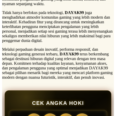
nyaman sepanjang waktu.
Tidak hanya berfokus pada teknologi,
DAYAK99
juga
menghadirkan atmosfer komunitas gaming yang lebih modern dan
interaktif. Kehadiran fitur yang dirancang untuk meningkatkan
keterlibatan pengguna menciptakan pengalaman yang lebih
personal, menjadikan setiap sesi gaming terasa lebih menyenangkan
sekaligus memberikan nilai hiburan yang lebih maksimal bagi para
penggemar dunia digital.
Melalui perpaduan desain inovatif, performa responsif, dan
teknologi gaming generasi terbaru,
DAYAK99
terus berkembang
sebagai destinasi hiburan digital yang relevan dengan tren masa
depan. Komitmen terhadap kualitas layanan, kenyamanan akses,
dan pengalaman pengguna yang optimal menjadikan DAYAK99
sebagai pilihan menarik bagi mereka yang mencari platform gaming
modern dengan nuansa futuristik, interaktif, dan penuh inovasi.
CEK ANGKA HOKI