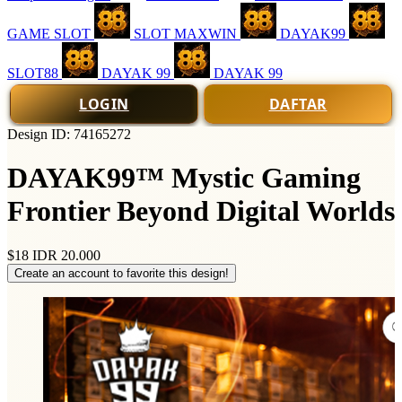
GAME SLOT
SLOT MAXWIN
DAYAK99
SLOT88
DAYAK 99
DAYAK 99
LOGIN
DAFTAR
Design ID: 74165272
DAYAK99™ Mystic Gaming
Frontier Beyond Digital Worlds
$18
IDR 20.000
Create an account to favorite this design!