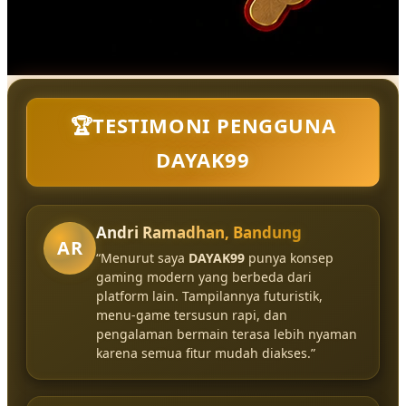
🏆TESTIMONI PENGGUNA
DAYAK99
Andri Ramadhan, Bandung
AR
“Menurut saya
DAYAK99
punya konsep
gaming modern yang berbeda dari
platform lain. Tampilannya futuristik,
menu-game tersusun rapi, dan
pengalaman bermain terasa lebih nyaman
karena semua fitur mudah diakses.”